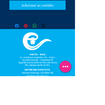
Adicionar ao carrinho
​VISITE - NOS
Av. José Bezerra Sobrinho, S/N - Centro
(ao lado Posto BR) - Tamandaré-PE
Segunda à Sexta de 8hs às 12hs e de 14hs às
18hs.
Sábados de 8hs às 12hs.
ENTRE EM CONTATO
Telefone/WhatsApp:
(81)9.8829-7601
Instagram: @carneiroscv
Facebook: Gráfica Carneiros
E-mail: graficacarneiros@gmail.com
HORÁRIO DE
FUNCIONAMENTO
Segunda à Sexta de 8hs às
12hs e de 14hs às 18hs.
Sábados de 8hs às 12hs.