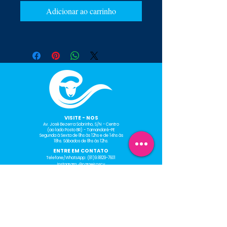
Adicionar ao carrinho
​VISITE - NOS
Av. José Bezerra Sobrinho, S/N - Centro
(ao lado Posto BR) - Tamandaré-PE
Segunda à Sexta de 8hs às 12hs e de 14hs às
18hs.
Sábados de 8hs às 12hs.
ENTRE EM CONTATO
Telefone/WhatsApp:
(81)9.8829-7601
Instagram: @carneiroscv
Facebook: Gráfica Carneiros
E-mail: graficacarneiros@gmail.com
HORÁRIO DE
FUNCIONAMENTO
Segunda à Sexta de 8hs às
12hs e de 14hs às 18hs.
Sábados de 8hs às 12hs.