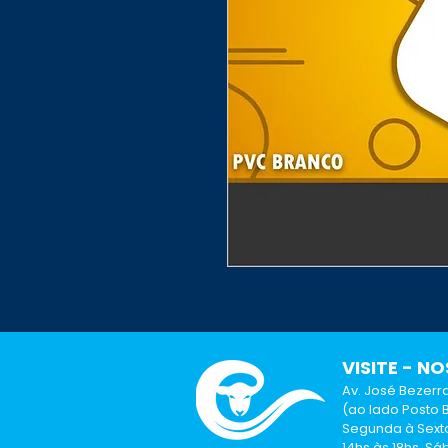
​VISITE - NO
Av. José Bezerra
(ao lado Posto
Segunda à Sexta
14hs às 18hs.
Sáb