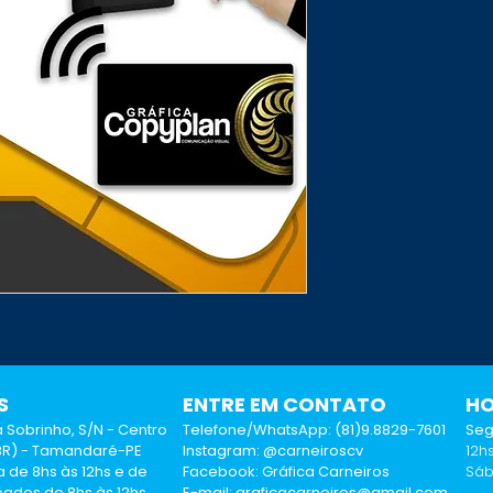
S
ENTRE EM CONTATO
HO
 Sobrinho, S/N - Centro
Telefone/WhatsApp:
(81)9.8829-7601
Seg
 BR) - Tamandaré-PE
Instagram: @carneiroscv
12h
 de 8hs às 12hs e de
Facebook: Gráfica Carneiros
Sáb
ados de 8hs às 12hs.
E-mail: graficacarneiros@gmail.com