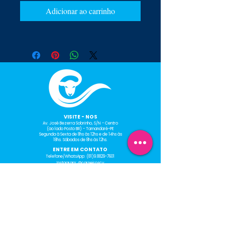
Adicionar ao carrinho
​VISITE - NOS
Av. José Bezerra Sobrinho, S/N - Centro
(ao lado Posto BR) - Tamandaré-PE
Segunda à Sexta de 8hs às 12hs e de 14hs às
18hs.
Sábados de 8hs às 12hs.
ENTRE EM CONTATO
Telefone/WhatsApp:
(81)9.8829-7601
Instagram: @carneiroscv
Facebook: Gráfica Carneiros
E-mail: graficacarneiros@gmail.com
HORÁRIO DE
FUNCIONAMENTO
Segunda à Sexta de 8hs às
12hs e de 14hs às 18hs.
Sábados de 8hs às 12hs.